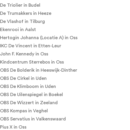
De Triolier
in Budel
De Trumakkers
in Heeze
De Vlashof
in Tilburg
Ekenrooi
in Aalst
Hertogin Johanna (Locatie A)
in Oss
IKC De Vincent
in Etten-Leur
John F. Kennedy
in Oss
Kindcentrum Sterrebos
in Oss
OBS De Bolderik
in Heeswijk-Dinther
OBS De Cirkel
in Uden
OBS De Klimboom
in Uden
OBS De Uilenspiegel
in Boekel
OBS De Wizzert
in Zeeland
OBS Kompas
in Veghel
OBS Servatius
in Valkenswaard
Pius X
in Oss