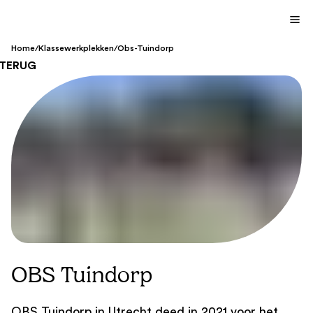
Home
/
Klassewerkplekken
/
Obs-Tuindorp
TERUG
OBS Tuindorp
OBS Tuindorp in Utrecht deed in 2021 voor het