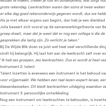
keuzes te maken, creëer je rust en duidelijkheid, wat zorgt v
grote rekendag. Leerkrachten waren dan soms al twee weken 
er elke dag goed rekenonderwijs gegeven wordt, dus we hebb
Als je met elkaar ergens aan begint, dan heb je een dienblad 
Julia baseert zich vooral op de samenwerkingstheorie van Ben
groep draait, maar dat je weet dat er nog een collega is die d
gesprekken die lastig zijn. Zo verlicht je taken.
”
Bij De Wijde Blik doen ze juist wel heel veel verschillende 
vindt hij belangrijk. Hij laat het aan de leerkracht zelf over 
“
Ik heb zes groepen, zes leerkrachten. Dus er wordt al heel veel
Instrument 2: talent
Talent inzetten is eveneens een instrument in het behoud van
voor vrijgemaakt. We hebben een taal-lezen-expert-leraar, ee
klassenbezoeken. Dit biedt leerkrachten uitdaging waardoor ze
Instrument 3: persoonlijke ontwikkeling
Nog een instrument om leerkrachten te behouden, is inzetten o