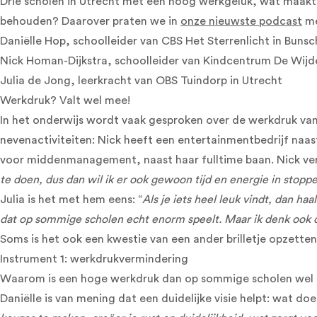
Drie scholen in Utrecht met een hoog werkgeluk, wat maakt 
behouden? Daarover praten we in
onze nieuwste podcast
me
Daniëlle Hop, schoolleider van CBS Het Sterrenlicht in Bun
Nick Homan-Dijkstra, schoolleider van Kindcentrum De Wijde 
Julia de Jong, leerkracht van OBS Tuindorp in Utrecht
Werkdruk? Valt wel mee!
In het onderwijs wordt vaak gesproken over de werkdruk van de
nevenactiviteiten: Nick heeft een entertainmentbedrijf naas
voor middenmanagement, naast haar fulltime baan. Nick vert
te doen, dus dan wil ik er ook gewoon tijd en energie in stoppe
Julia is het met hem eens: “
Als je iets heel leuk vindt, dan ha
dat op sommige scholen echt enorm speelt. Maar ik denk ook da
Soms is het ook een kwestie van een ander brilletje opzetten 
Instrument 1: werkdrukvermindering
Waarom is een hoge werkdruk dan op sommige scholen wel een
Daniëlle is van mening dat een duidelijke visie helpt: wat do