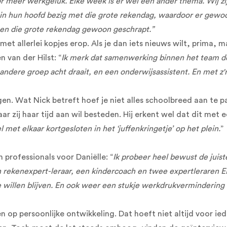
oor meer werkgeluk.
Elke week is er wel een ander thema. Wij zi
in hun hoofd bezig met die grote rekendag, waardoor er gewo
en die grote rekendag gewoon geschrapt.”
met allerlei kopjes erop. Als je dan iets nieuws wilt, prima,
 van der Hilst: “
Ik merk dat samenwerking binnen het team de 
e andere groep acht draait, en een onderwijsassistent. En met z
dingen. Wat Nick betreft hoef je niet alles schoolbreed aan 
waar zij haar tijd aan wil besteden. Hij erkent wel dat dit met
 met elkaar kortgesloten in het ‘juffenkringetje’ op het plein.
”
 professionals voor Daniëlle: “
Ik probeer heel bewust de juist
n rekenexpert-leraar, een kindercoach en twee expertleraren E
 willen blijven. En ook weer een stukje werkdrukvermindering v
p persoonlijke ontwikkeling. Dat hoeft niet altijd voor iedere