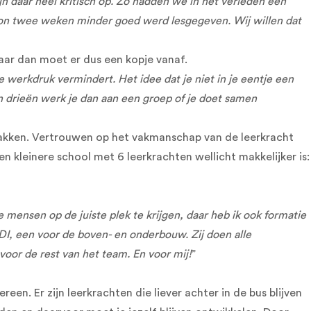
jn daar heel kritisch op. Zo hadden we in het verleden een
on twee weken minder goed werd lesgegeven. Wij willen dat
 maar dan moet er dus een kopje vanaf.
werkdruk vermindert. Het idee dat je niet in je eentje een
'n drieën werk je dan aan een groep of je doet samen
te pakken. Vertrouwen op het vakmanschap van de leerkracht
 een kleinere school met 6 leerkrachten wellicht makkelijker is:
e mensen op de juiste plek te krijgen, daar heb ik ook formatie
DI, een voor de boven- en onderbouw. Zij doen alle
oor de rest van het team. En voor mij!
”
en. Er zijn leerkrachten die liever achter in de bus blijven