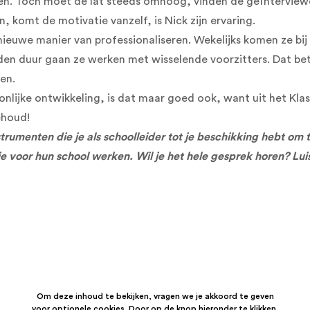
eden. Toch moet de lat steeds omhoog, vinden de geïnterview
n, komt de motivatie vanzelf, is Nick zijn ervaring.
nieuwe manier van professionaliseren. Wekelijks komen ze bij
en duur gaan ze werken met wisselende voorzitters. Dat bet
pen.
oonlijke ontwikkeling, is dat maar goed ook, want uit het Kla
ehoud!
rumenten die je als schoolleider tot je beschikking hebt om 
die voor hun school werken. Wil je het hele gesprek horen? Lu
Om deze inhoud te bekijken, vragen we je akkoord te geven
voor optionele cookies. Door op de knop hieronder te klikken,