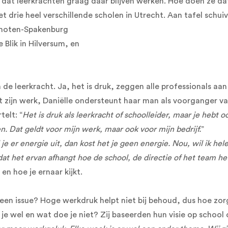
dat leerkrachten graag daar blijven werken. Hoe doen ze dat
t drie heel verschillende scholen in Utrecht. Aan tafel schui
schoten-Spakenburg
Blik in Hilversum, en
 leerkracht. Ja, het is druk, zeggen alle professionals aan t
t zijn werk, Daniëlle ondersteunt haar man als voorganger v
elt: “
Het is druk als leerkracht of schoolleider, maar je hebt oo
n. Dat geldt voor mijn werk, maar ook voor mijn bedrijf.
”
al je er energie uit, dan kost het je geen energie. Nou, wil ik 
t het ervan afhangt hoe de school, de directie of het team het
en hoe je ernaar kijkt.
 issue? Hoge werkdruk helpt niet bij behoud, dus hoe zorg 
e je wel en wat doe je niet? Zij baseerden hun visie op schoo