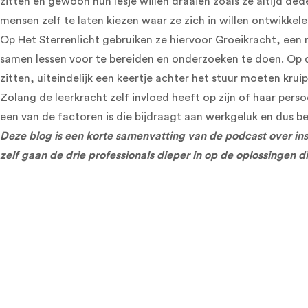
zitten en gewoon hun lesje willen draaien zoals ze altijd d
mensen zelf te laten kiezen waar ze zich in willen ontwikkele
Op Het Sterrenlicht gebruiken ze hiervoor Groeikracht, een 
samen lessen voor te bereiden en onderzoeken te doen. Op d
zitten, uiteindelijk een keertje achter het stuur moeten krui
Zolang de leerkracht zelf invloed heeft op zijn of haar pers
een van de factoren is die bijdraagt aan werkgeluk en dus b
Deze blog is een korte samenvatting van de podcast over inst
zelf gaan de drie professionals dieper in op de oplossingen 