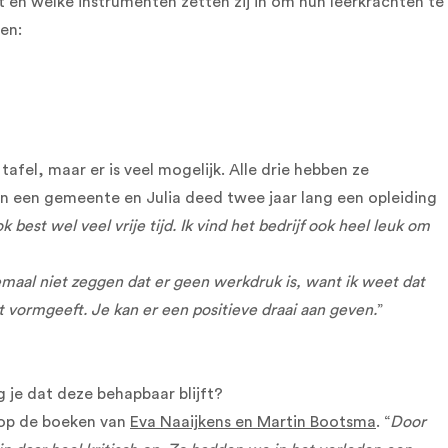
 en welke instrumenten zetten zij in om hun leerkrachten te
ven:
afel, maar er is veel mogelijk. Alle drie hebben ze
an een gemeente en Julia deed twee jaar lang een opleiding
k best wel veel vrije tijd. Ik vind het bedrijf ook heel leuk om
helemaal niet zeggen dat er geen werkdruk is, want ik weet dat
 vormgeeft. Je kan er een positieve draai aan geven.
”
je dat deze behapbaar blijft?
l op de boeken van
Eva Naaijkens en Martin Bootsma
. “
Door