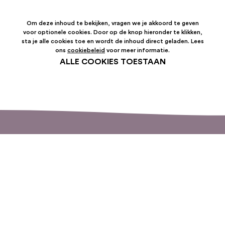
Om deze inhoud te bekijken, vragen we je akkoord te geven
voor optionele cookies. Door op de knop hieronder te klikken,
sta je alle cookies toe en wordt de inhoud direct geladen. Lees
ons
cookiebeleid
voor meer informatie.
ALLE COOKIES TOESTAAN