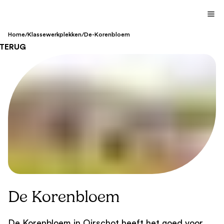
Home
/
Klassewerkplekken
/
De-Korenbloem
TERUG
De Korenbloem
De Korenbloem in Oirschot heeft het goed voor