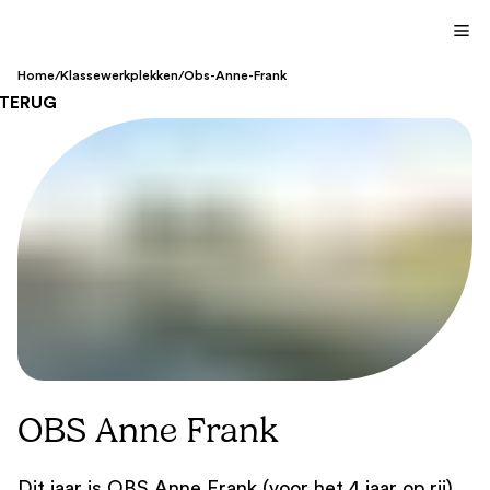
Home
/
Klassewerkplekken
/
Obs-Anne-Frank
TERUG
OBS Anne Frank
Dit jaar is OBS Anne Frank (voor het 4 jaar op rij)