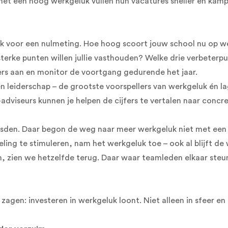
et een hoog werkgeluk vullen hun vacatures sneller en kamp
 voor een nulmeting. Hoe hoog scoort jouw school nu op w
sterke punten willen jullie vasthouden? Welke drie verbeter
ers aan en monitor de voortgang gedurende het jaar.
n leiderschap – de grootste voorspellers van werkgeluk én la
adviseurs kunnen je helpen de cijfers te vertalen naar concre
usden
. Daar begon de weg naar meer werkgeluk niet met een 
ling te stimuleren, nam het werkgeluk toe – ook al blijft de
zien we hetzelfde terug. Daar waar teamleden elkaar steunen
 zagen: investeren in werkgeluk loont. Niet alleen in sfeer e