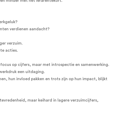
en minder met het lerarentekort.
erkgeluk?
punten verdienen aandacht?
ger verzuim.
te acties.
focus op cijfers, maar met introspectie en samenwerking.
 werkdruk een uitdaging.
, hun invloed pakken en trots zijn op hun impact, blijkt
n tevredenheid, maar keihard in lagere verzuimcijfers,