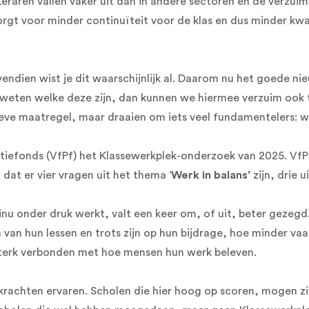
Leraren vallen vaker uit dan in andere sectoren en de verzui
 zorgt voor minder continuïteit voor de klas en dus minder kw
ovendien wist je dit waarschijnlijk al. Daarom nu het goede 
e weten welke deze zijn, dan kunnen we hiermee verzuim oo
ieve maatregel, maar draaien om iets veel fundamentelers: w
tiefonds (VfPf)
het Klassewerkplek-onderzoek van 2025. VfPf
dat er vier vragen uit het thema ‘
Werk in balans
’ zijn, drie 
nu onder druk werkt, valt een keer om, of uit, beter gezeg
 van hun lessen en trots zijn op hun bijdrage, hoe minder vaak
 sterk verbonden met hoe mensen hun werk beleven.
rachten ervaren. Scholen die hier hoog op scoren, mogen z