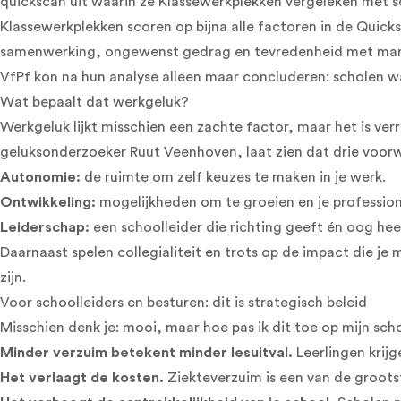
quickscan uit waarin ze Klassewerkplekken vergeleken met
Klassewerkplekken scoren op bijna alle factoren in de Quick
samenwerking, ongewenst gedrag en tevredenheid met ma
VfPf kon na hun analyse alleen maar concluderen: scholen w
Wat bepaalt dat werkgeluk?
Werkgeluk lijkt misschien een zachte factor, maar het is v
geluksonderzoeker Ruut Veenhoven, laat zien dat drie voor
Autonomie:
de ruimte om zelf keuzes te maken in je werk.
Ontwikkeling:
mogelijkheden om te groeien en je profession
Leiderschap:
een schoolleider die richting geeft én oog he
Daarnaast spelen collegialiteit en trots op de impact die je
zijn.
Voor schoolleiders en besturen: dit is strategisch beleid
Misschien denk je: mooi, maar hoe pas ik dit toe op mijn sch
Minder verzuim betekent minder lesuitval.
Leerlingen krijg
Het verlaagt de kosten.
Ziekteverzuim is een van de groots