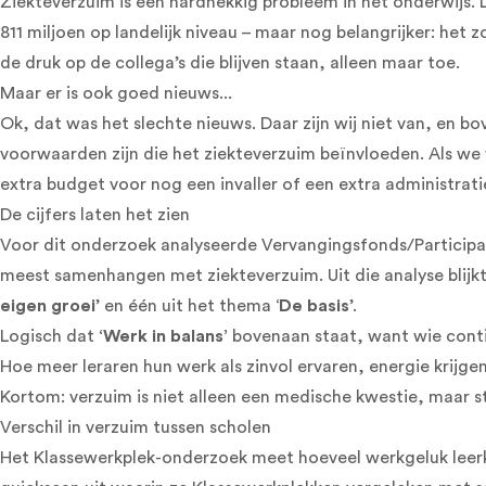
Ziekteverzuim is een hardnekkig probleem in het onderwijs. 
811 miljoen op landelijk niveau – maar nog belangrijker: het
de druk op de collega’s die blijven staan, alleen maar toe.
Maar er is ook goed nieuws...
Ok, dat was het slechte nieuws. Daar zijn wij niet van, en b
voorwaarden zijn die het ziekteverzuim beïnvloeden. Als w
extra budget voor nog een invaller of een extra administrat
De cijfers laten het zien
Voor dit onderzoek analyseerde
Vervangingsfonds/Participa
meest samenhangen met ziekteverzuim. Uit die analyse blijkt 
eigen groei
’ en één uit het thema ‘
De basis
’.
Logisch dat
‘Werk in balans’
bovenaan staat, want wie conti
Hoe meer leraren hun werk als zinvol ervaren, energie krijgen
Kortom: verzuim is niet alleen een medische kwestie, maar
Verschil in verzuim tussen scholen
Het Klassewerkplek-onderzoek meet hoeveel werkgeluk leerk