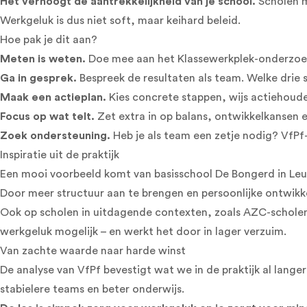
Het verhoogt de aantrekkelijkheid van je school.
Scholen m
Werkgeluk is dus niet soft, maar keihard beleid.
Hoe pak je dit aan?
Meten is weten.
Doe mee aan het Klassewerkplek-onderzoek
Ga in gesprek.
Bespreek de resultaten als team. Welke drie 
Maak een actieplan.
Kies concrete stappen, wijs actiehoud
Focus op wat telt.
Zet extra in op balans, ontwikkelkansen e
Zoek ondersteuning.
Heb je als team een zetje nodig? VfPf-
Inspiratie uit de praktijk
Een mooi voorbeeld komt van basisschool
De Bongerd in Le
Door meer structuur aan te brengen en persoonlijke ontwikke
Ook op scholen in uitdagende contexten, zoals AZC-scholen, 
werkgeluk mogelijk – en werkt het door in lager verzuim.
Van zachte waarde naar harde winst
De analyse van VfPf bevestigt wat we in de praktijk al langer
stabielere teams en beter onderwijs.