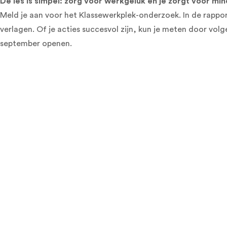
De les is simpel: zorg voor werkgeluk en je zorgt voor mi
Meld je aan voor het Klassewerkplek-onderzoek. In de rappo
verlagen. Of je acties succesvol zijn, kun je meten door vol
september openen.