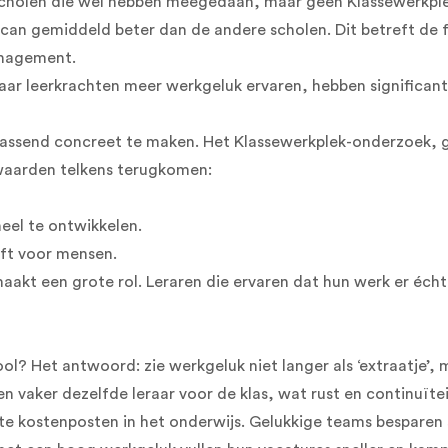
 scholen die wel hebben meegedaan, maar geen Klassewerkpl
scan gemiddeld beter dan de andere scholen. Dit betreft de 
nagement.
aar leerkrachten meer werkgeluk ervaren, hebben significant
errassend concreet te maken. Het Klassewerkplek-onderzoek,
waarden telkens terugkomen:
eel te ontwikkelen.
eft voor mensen.
 maakt een grote rol. Leraren die ervaren dat hun werk er éch
ool? Het antwoord: zie werkgeluk niet langer als ‘extraatje’,
en vaker dezelfde leraar voor de klas, wat rust en continuïte
te kostenposten in het onderwijs. Gelukkige teams besparen 