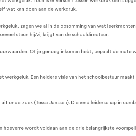
t werkgeluk. Toch is er verschil tussen werkdruk die is opge
elf wat kan doen aan de werkdruk.
rkgeluk, zagen we al in de opsomming van wat leerkrachten g
veel steun hij/zij krijgt van de schooldirecteur.
svoorwaarden. Of je genoeg inkomen hebt, bepaalt de mate wa
 het werkgeluk. Een heldere visie van het schoolbestuur maak
jkt uit onderzoek (Tessa Janssen). Dienend leiderschap in com
in hoeverre wordt voldaan aan de drie belangrijkste voorspe