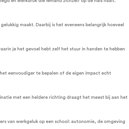
legd en werkdruk die iemand zichzelf op de hals haalt.
elukkig maakt. Daarbij is het eveneens belangrijk hoeveel
arin je het gevoel hebt zelf het stuur in handen te hebben
t het eenvoudiger te bepalen of de eigen impact echt
binatie met een heldere richting draagt het meest bij aan het
llers van werkgeluk op een school: autonomie, de omgeving