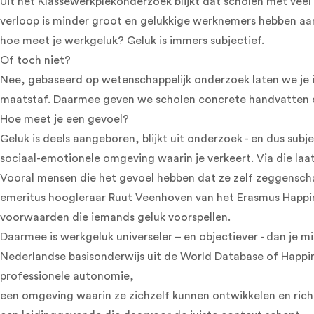
Uit het Klassewerkplekonderzoek blijkt dat scholen met veel 
verloop is minder groot en gelukkige werknemers hebben aan
hoe meet je werkgeluk? Geluk is immers subjectief.
Of toch niet?
Nee, gebaseerd op wetenschappelijk onderzoek laten we je i
maatstaf. Daarmee geven we scholen concrete handvatten o
Hoe meet je een gevoel?
Geluk is deels aangeboren, blijkt uit onderzoek - en dus subj
sociaal-emotionele omgeving waarin je verkeert. Via die la
Vooral mensen die het gevoel hebben dat ze zelf zeggenschap
emeritus hoogleraar Ruut Veenhoven van het Erasmus Happin
voorwaarden die iemands geluk voorspellen.
Daarmee is werkgeluk universeler – en objectiever - dan je
Nederlandse basisonderwijs uit de World Database of Happin
professionele autonomie,
een omgeving waarin ze zichzelf kunnen ontwikkelen en rich