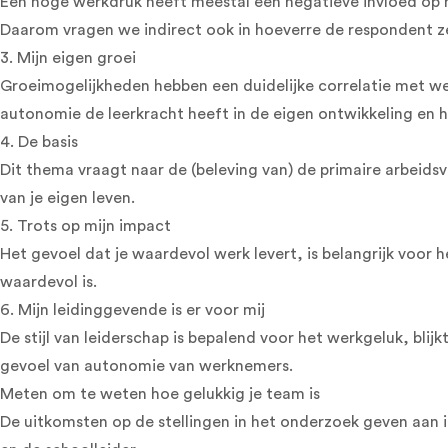
Een hoge werkdruk heeft meestal een negatieve invloed op he
Daarom vragen we indirect ook in hoeverre de respondent z
3. Mijn eigen groei
Groeimogelijkheden hebben een duidelijke correlatie met we
autonomie de leerkracht heeft in de eigen ontwikkeling en hoe
4. De basis
Dit thema vraagt naar de (beleving van) de primaire arbeid
van je eigen leven.
5. Trots op mijn impact
Het gevoel dat je waardevol werk levert, is belangrijk voor
waardevol is.
6. Mijn leidinggevende is er voor mij
De stijl van leiderschap is bepalend voor het werkgeluk, bli
gevoel van autonomie van werknemers.
Meten om te weten hoe gelukkig je team is
De uitkomsten op de stellingen in het onderzoek geven aan 