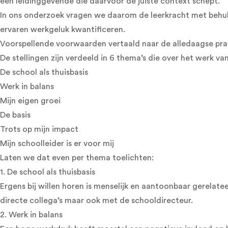
een leidinggevende die daarvoor de juiste context schept.
In ons onderzoek vragen we daarom de leerkracht met behul
ervaren werkgeluk kwantificeren.
Voorspellende voorwaarden vertaald naar de alledaagse prak
De stellingen zijn verdeeld in 6 thema’s die over het werk v
De school als thuisbasis
Werk in balans
Mijn eigen groei
De basis
Trots op mijn impact
Mijn schoolleider is er voor mij
Laten we dat even per thema toelichten:
1. De school als thuisbasis
Ergens bij willen horen is menselijk en aantoonbaar gerelat
directe collega’s maar ook met de schooldirecteur.
2. Werk in balans