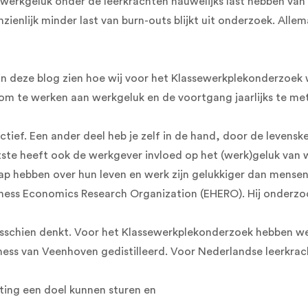
werkgeluk onder de leerkrachten nauwelijks last hebben van h
zienlijk minder last van burn-outs blijkt uit onderzoek. Al
n deze blog zien hoe wij voor het Klassewerkplekonderzoek 
m te werken aan werkgeluk en de voortgang jaarlijks te me
ectief. Een ander deel heb je zelf in de hand, door de levens
atste heeft ook de werkgever invloed op het (werk)geluk van
 hebben over hun leven en werk zijn gelukkiger dan mensen d
ess Economics Research Organization (EHERO). Hij onderzoch
 misschien denkt. Voor het Klassewerkplekonderzoek hebben w
ess van Veenhoven gedistilleerd. Voor Nederlandse leerkrach
ting een doel kunnen sturen en