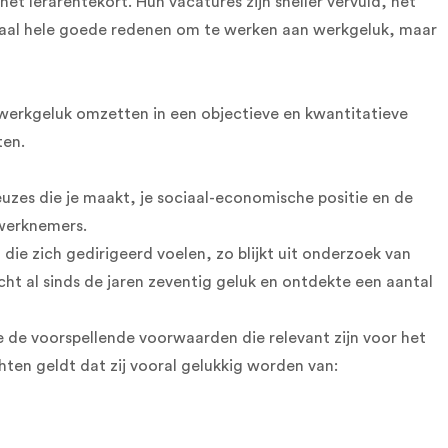
et lerarentekort. Hun vacatures zijn sneller vervuld, het
lemaal hele goede redenen om te werken aan werkgeluk, maar
werkgeluk omzetten in een objectieve en kwantitatieve
ten.
keuzes die je maakt, je sociaal-economische positie en de
 werknemers.
ie zich gedirigeerd voelen, zo blijkt uit onderzoek van
t al sinds de jaren zeventig geluk en ontdekte een aantal
e de voorspellende voorwaarden die relevant zijn voor het
ten geldt dat zij vooral gelukkig worden van: