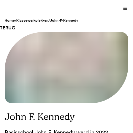
Home
/
Klassewerkplekken
/
John-F-Kennedy
TERUG
John F. Kennedy
Basisschool John F. Kennedy werd in 2022