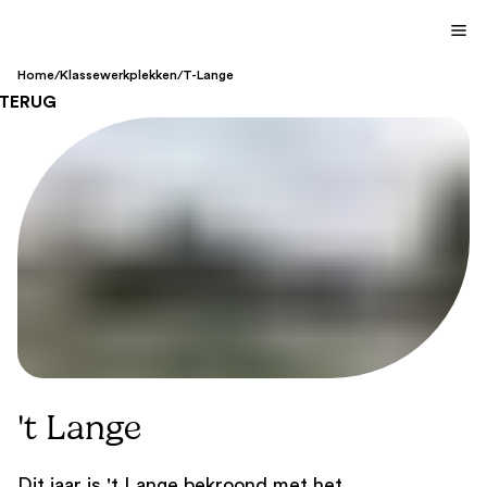
Home
/
Klassewerkplekken
/
T-Lange
TERUG
't Lange
Dit jaar is 't Lange bekroond met het