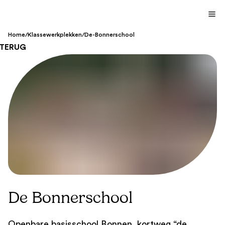
Home
/
Klassewerkplekken
/
De-Bonnerschool
TERUG
De Bonnerschool
Openbare basisschool Bonnen, kortweg “de