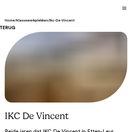
Home
/
Klassewerkplekken
/
Ikc-De-Vincent
TERUG
IKC De Vincent
Beide jaren dat IKC De Vincent in Etten-Leur