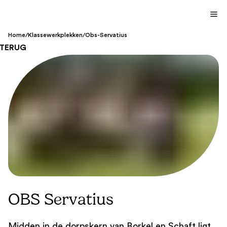
Home
/
Klassewerkplekken
/
Obs-Servatius
TERUG
OBS Servatius
Midden in de dorpskern van Borkel en Schaft ligt