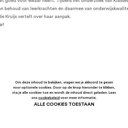
et goed voor elkaar heeft. Tijdens het onderzoek van Klasse
van behoud van leerkrachten én daarmee van onderwijskwalite
de Kruijs vertelt over haar aanpak.
o!
Om deze inhoud te bekijken, vragen we je akkoord te geven
voor optionele cookies. Door op de knop hieronder te klikken,
sta je alle cookies toe en wordt de inhoud direct geladen. Lees
ons
cookiebeleid
voor meer informatie.
ALLE COOKIES TOESTAAN