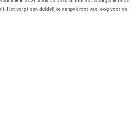
werkplek in 2021 bleek op deze school het werkgeluk onder
it. Het vergt een duidelijke aanpak met veel oog voor de