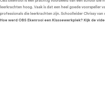
OBS Ekenrooi is een prachtig voorbeeld van een school die h
leerkrachten hoog. Vaak is dat een heel goede voorspeller 
professionals die leerkrachten zijn. Schoolleider Chrissy van 
Hoe werd OBS Ekenrooi een Klassewerkplek? Kijk de vide