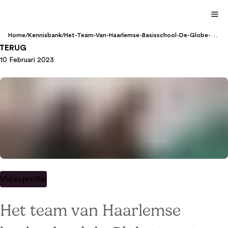
Home
/
Kennisbank
/
Het-Team-Van-Haarlemse-Basisschool-De-Globe-
Toont-Veerkracht-En-Bewijst-Dat-Ze-Zich-Terecht-
TERUG
Klassewerkplek-2022-Kunnen-Noemen
10 Februari 2023
Videoprofiel
Het team van Haarlemse