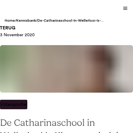
Home
/
Kennisbank
/
De-Catharinaschool-In-Wellerlooi-Is-
Klassewerkplek-2020
TERUG
3 November 2020
Videoprofiel
De Catharinaschool in