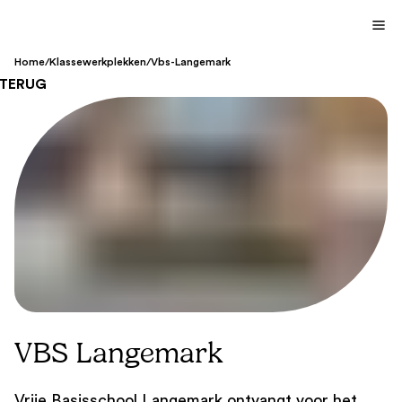
Home
/
Klassewerkplekken
/
Vbs-Langemark
TERUG
VBS Langemark
Vrije Basisschool Langemark ontvangt voor het