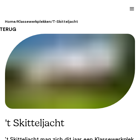
Home
/
Klassewerkplekken
/
T-Skitteljacht
TERUG
't Skitteljacht
’t Skitteljacht mag zich dit jaar een Klassewerkplek