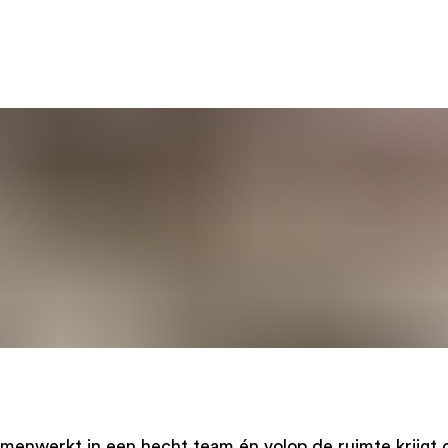
enwerkt in een hecht team én volop de ruimte krijgt om