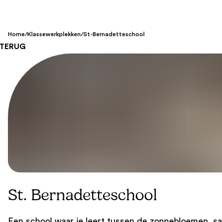
Home
/
Klassewerkplekken
/
St-Bernadetteschool
TERUG
St. Bernadetteschool
Een school waar je leert tussen de zonnebloemen, sam