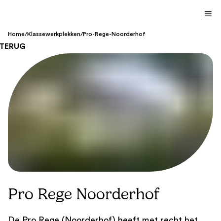
Home
/
Klassewerkplekken
/
Pro-Rege-Noorderhof
TERUG
Pro Rege Noorderhof
De Pro Rege (Noorderhof) heeft met recht het