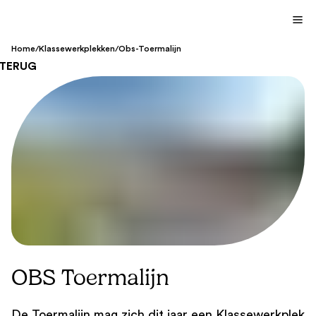
Home
/
Klassewerkplekken
/
Obs-Toermalijn
TERUG
OBS Toermalijn
De Toermalijn mag zich dit jaar een Klassewerkplek