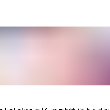
ond met het predicaat Klassewerkplek! Op deze school 