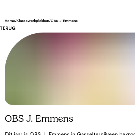
Home
/
Klassewerkplekken
/
Obs-J-Emmens
TERUG
OBS J. Emmens
Dit jaar is OBS J. Emmens in Gasselternijveen bekro