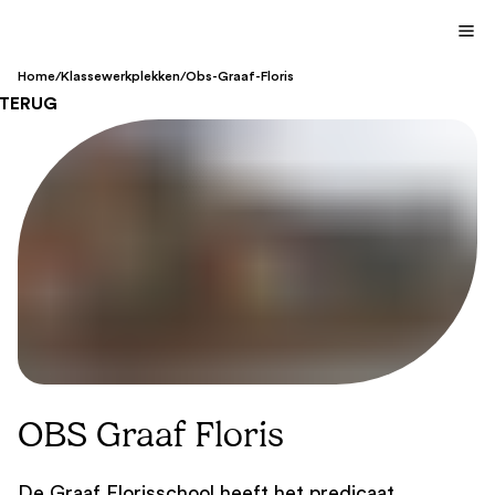
Home
/
Klassewerkplekken
/
Obs-Graaf-Floris
TERUG
OBS Graaf Floris
De Graaf Florisschool heeft het predicaat