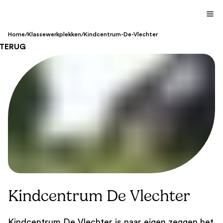
Home
/
Klassewerkplekken
/
Kindcentrum-De-Vlechter
TERUG
Kindcentrum De Vlechter
Kindcentrum De Vlechter is naar eigen zeggen het