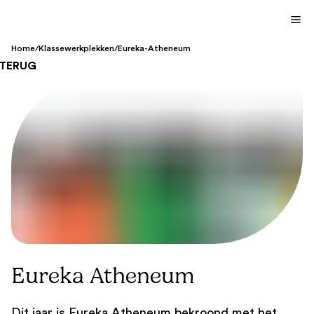
Home
/
Klassewerkplekken
/
Eureka-Atheneum
TERUG
Eureka Atheneum
Dit jaar is Eureka Atheneum bekroond met het