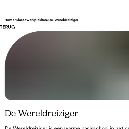
Home
/
Klassewerkplekken
/
De-Wereldreiziger
TERUG
De Wereldreiziger
De Wereldreiziger is een warme basisschool in het 