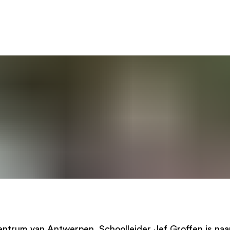
centrum van Antwerpen. Schoolleider Jef Groffen is na