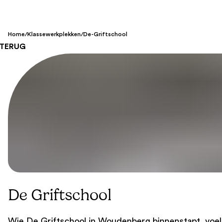
Home
/
Klassewerkplekken
/
De-Griftschool
TERUG
De Griftschool
Wie De Griftschool in Woudenberg binnenstapt, voelt 