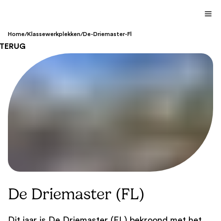
Home
/
Klassewerkplekken
/
De-Driemaster-Fl
TERUG
De Driemaster (FL)
Dit jaar is De Driemaster (FL) bekroond met het