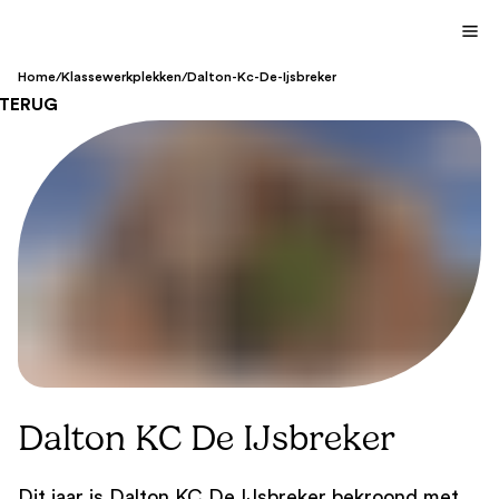
Home
/
Klassewerkplekken
/
Dalton-Kc-De-Ijsbreker
TERUG
Dalton KC De IJsbreker
Dit jaar is Dalton KC De IJsbreker bekroond met