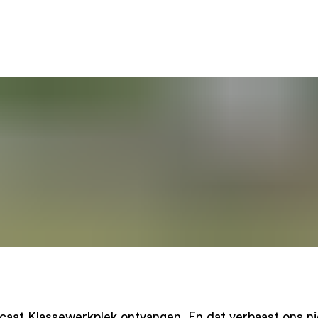
caat Klassewerkplek ontvangen. En dat verbaast ons ni