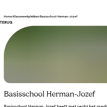
Home
/
Klassewerkplekken
/
Basisschool-Herman-Jozef
TERUG
Basisschool Herman-Jozef
Basisschool Herman Jozef heeft met recht het predi