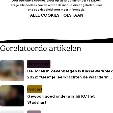
voor optionele cookies. Door op de knop hieronder te klikken,
sta je alle cookies toe en wordt de inhoud direct geladen. Lees
ons
cookiebeleid
voor meer informatie.
ALLE COOKIES TOESTAAN
Gerelateerde artikelen
Videoprofiel
De Toren in Zevenbergen is Klassewerkplek
2022: "Geef je leerkrachten de waardering,
het vertrouwen en de vrijheid die ze
verdienen!"🎥
Podcast
Gewoon goed onderwijs bij KC Het
Stadshart