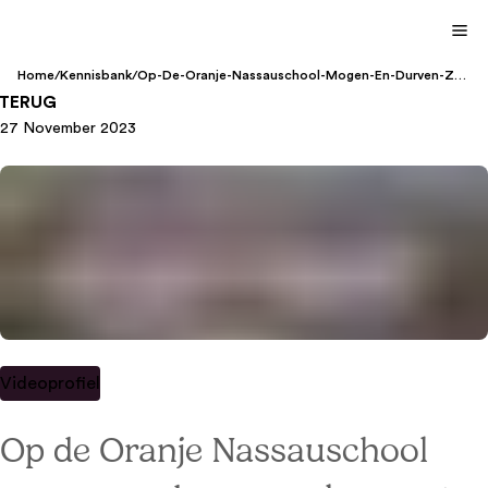
Home
/
Kennisbank
/
Op-De-Oranje-Nassauschool-Mogen-En-Durven-Ze-
Keuzes-Te-Maken-En-Zo-Werd-De-School-
TERUG
Klassewerkplek-2023
27 November 2023
Videoprofiel
Op de Oranje Nassauschool