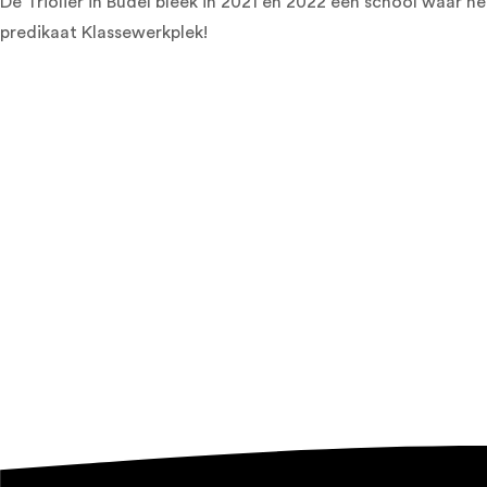
De Triolier in Budel bleek in 2021 én 2022 een school waar 
predikaat Klassewerkplek!