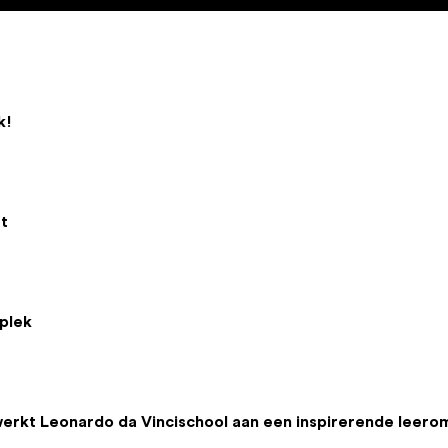
k!
t
plek
werkt Leonardo da Vincischool aan een inspirerende leer