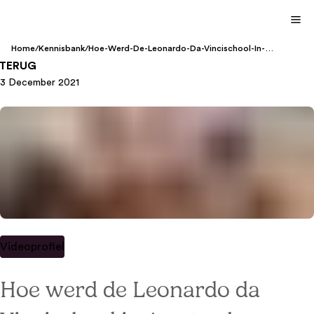
Home
/
Kennisbank
/
Hoe-Werd-De-Leonardo-Da-Vincischool-In-
Amsterdam-Een-Klassewerkplek-2021
TERUG
3 December 2021
Videoprofiel
Hoe werd de Leonardo da