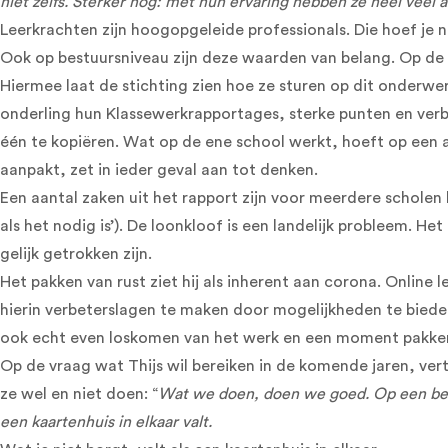
niet zelfs. Sterker nog: met hun ervaring hebben ze heel veel a
Leerkrachten zijn hoogopgeleide professionals. Die hoef je
Ook op bestuursniveau zijn deze waarden van belang. Op d
Hiermee laat de stichting zien hoe ze sturen op dit onderwer
onderling hun Klassewerkrapportages, sterke punten en verbet
één te kopiëren. Wat op de ene school werkt, hoeft op een an
aanpakt, zet in ieder geval aan tot denken.
Een aantal zaken uit het rapport zijn voor meerdere scholen b
als het nodig is’). De loonkloof is een landelijk probleem. He
gelijk getrokken zijn.
Het pakken van rust ziet hij als inherent aan corona. Online
hierin verbeterslagen te maken door mogelijkheden te bieden 
ook echt even loskomen van het werk en een moment pakken
Op de vraag wat Thijs wil bereiken in de komende jaren, vert
ze wel en niet doen: “
Wat we doen, doen we goed. Op een bere
een kaartenhuis in elkaar valt.