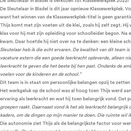
De Sleutelaar in Bladel is verkozen tot Klassewerkplek 2022!
De Sleutelaar in Bladel is dit jaar opnieuw Klassewerkplek. 
want het winnen van de Klassewerkplek-titel is geen garant
Thijs komt met zijn voeten uit de klei, zoals hij zelf zegt. H
klas voor hij met zijn opleiding voor schoolleider begon. Na
kwam. Daar hoefde hij niet over na te denken: een kleine sch
Sleutelaar heb ik die echt ervaren. De kwaliteit van dit team 
vacature extern die een goede leerkracht opleverde, alleen 
leerkracht te geven die het beste bij hen past. Ondanks de amb
voelen voor de kinderen en de school.”
Dit team is in staat om persoonlijke belangen opzij te zette
Het werkgeluk op de school was al hoog toen Thijs werd aange
ervaring als leerkracht en wat hij toen belangrijk vond. Dat pa
groepen raakt. Daarnaast vond ik het als leerkracht belangrij
kaders, om de dingen op mijn manier te doen. Die ruimte wil i
Die autonomie ziet Thijs als de belangrijkste factor voor wer