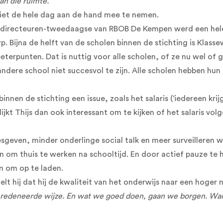
an die ruimte.”
 niet de hele dag aan de hand mee te nemen.
e directeuren-tweedaagse van RBOB De Kempen werd een hel
p. Bijna de helft van de scholen binnen de stichting is Klas
erpunten. Dat is nuttig voor alle scholen, of ze nu wel of g
dere school niet succesvol te zijn. Alle scholen hebben hun 
innen de stichting een issue, zoals het salaris (‘iedereen kri
t lijkt Thijs dan ook interessant om te kijken of het salaris v
 lesgeven, minder onderlinge social talk en meer surveilleren
om thuis te werken na schooltijd. En door actief pauze te ho
 om op te laden.
elt hij dat hij de kwaliteit van het onderwijs naar een hoger
deneerde wijze. En wat we goed doen, gaan we borgen. Want w