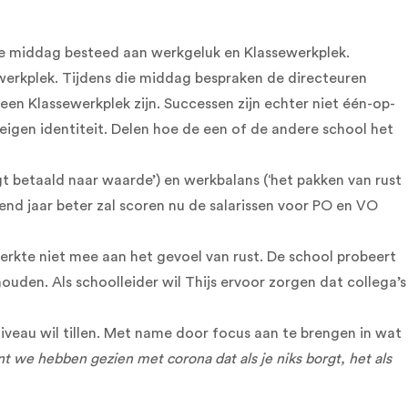
e middag besteed aan werkgeluk en Klassewerkplek.
sewerkplek. Tijdens die middag bespraken de directeuren
een Klassewerkplek zijn. Successen zijn echter niet één-op-
eigen identiteit. Delen hoe de een of de andere school het
jgt betaald naar waarde’) en werkbalans (‘het pakken van rust
olgend jaar beter zal scoren nu de salarissen voor PO en VO
 werkte niet mee aan het gevoel van rust. De school probeert
uden. Als schoolleider wil Thijs ervoor zorgen dat collega’s
 niveau wil tillen. Met name door focus aan te brengen in wat
e hebben gezien met corona dat als je niks borgt, het als