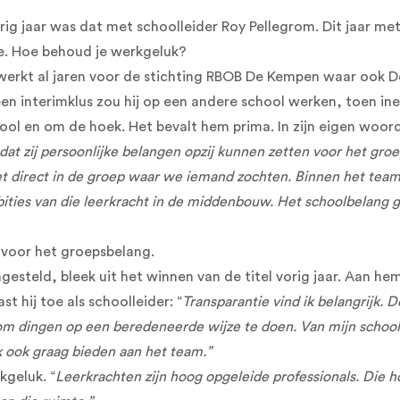
Vorig jaar was dat met schoolleider Roy Pellegrom. Dit jaar m
ie. Hoe behoud je werkgeluk?
ij werkt al jaren voor de stichting RBOB De Kempen waar ook De
 een interimklus zou hij op een andere school werken, toen in
ool en om de hoek. Het bevalt hem prima. In zijn eigen woord
is dat zij persoonlijke belangen opzij kunnen zetten voor het g
niet direct in de groep waar we iemand zochten. Binnen het t
ities van die leerkracht in de middenbouw. Het schoolbelang gi
n voor het groepsbelang.
steld, bleek uit het winnen van de titel vorig jaar. Aan hem 
st hij toe als schoolleider: “
Transparantie vind ik belangrijk.
k om dingen op een beredeneerde wijze te doen. Van mijn school
k ook graag bieden aan het team.”
kgeluk. “
Leerkrachten zijn hoog opgeleide professionals. Die 