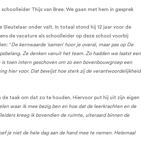
et schoolleider Thijs van Bree. We gaan met hem in gesprek
 Sleutelaar onder valt. In totaal stond hij 12 jaar voor de
eens de vacature als schoolleider op deze school voorbij
en: “
De kernwaarde ‘samen’ hoor je overal, maar pas op De
roepsbelang. Ze denken vanuit het team. Zo hadden we laatst een
eam is toen intern geschoven om zo een bovenbouwgroep een
ng hier voor. Dat bewijst hoe sterk zij de verantwoordelijkheid
de taak om dat zo te houden. Hiervoor put hij uit zijn eigen
 Delen waar ik mee bezig ben en hoe dat de leerkrachten en de
leiders kreeg ik bovendien de ruimte, uiteraard binnen de
hoef je niet de hele dag aan de hand mee te nemen. Helemaal