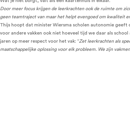
Wat je niet borgt, valt als een kaartenhuis in elkaar.
Door meer focus krijgen de leerkrachten ook de ruimte om zich
geen teamtraject van maar het helpt evengoed om kwaliteit en 
Thijs hoopt dat minister Wiersma scholen autonomie geeft om
voor andere vakken ook niet hoeveel tijd we daar als school
jaren op meer respect voor het vak: “
Zet leerkrachten als spec
maatschappelijke oplossing voor elk probleem. We zijn vakmen