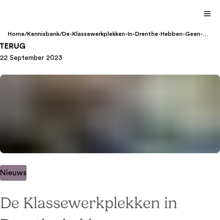
Home
/
Kennisbank
/
De-Klassewerkplekken-In-Drenthe-Hebben-Geen-
Leerkrachtenschaarste-En-Dat-Willen-Ze-Zo-
TERUG
Houden
22 September 2023
Nieuws
De Klassewerkplekken in