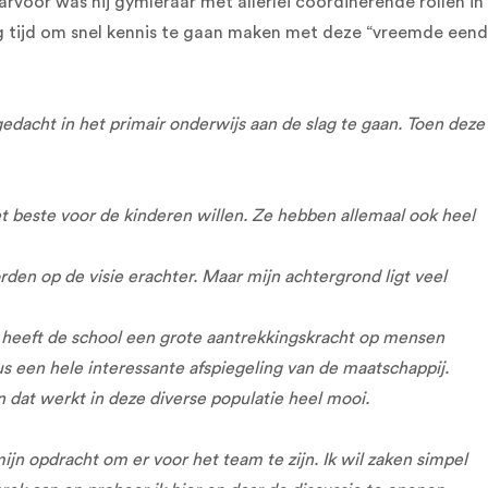
oor was hij gymleraar met allerlei coördinerende rollen in
og tijd om snel kennis te gaan maken met deze “vreemde eend
 gedacht in het primair onderwijs aan de slag te gaan. Toen deze
t beste voor de kinderen willen. Ze hebben allemaal ook heel
rden op de visie erachter. Maar mijn achtergrond ligt veel
jd heeft de school een grote aantrekkingskracht op mensen
s een hele interessante afspiegeling van de maatschappij.
n dat werkt in deze diverse populatie heel mooi.
 mijn opdracht om er voor het team te zijn. Ik wil zaken simpel