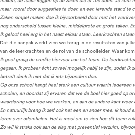
maken, de focus leggen op de zaken die er toe doen. Je kunt ma
maar vooral door suggesties te doen en een lerende stand te
Zaken simpel maken doe ik bijvoorbeeld door met het werkver
nog onderscheid tussen kleine, middelgrote en grote taken. En
Ik geloof heel erg in het naast elkaar staan. Leerkrachten staan 
Dat die aanpak werkt zien we terug in de resultaten van jull
van de leerkrachten en de rol van de schoolleider. Waar kom
Ik geef graag de credits hiervoor aan het team. De leerkrach
gegaan. Ik probeer écht zoveel mogelijk nabij te zijn, zodat 
betreft denk ik niet dat ik iets bijzonders doe.
Op onze school hangt heel sterk een cultuur waarin iedereen 
scholen, en doordat zij ervaren dat we de boel hier goed op o
waardering voor hoe we werken, en aan de andere kant weer een
En natuurlijk breng ik zelf ook het een en ander mee. Ik hou
leren over ademhalen. Het is mooi om te zien hoe dit team zulk
Zo wil ik straks ook aan de slag met preventief verzuim, bijvo