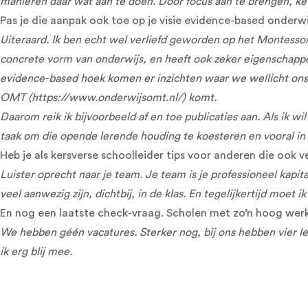
manieren daar wat aan te doen. Door focus aan te brengen, ke
Pas je die aanpak ook toe op je visie evidence-based onderwi
Uiteraard. Ik ben echt wel verliefd geworden op het Montessor
concrete vorm van onderwijs, en heeft ook zeker eigenschappen 
evidence-based hoek komen er inzichten waar we wellicht ons v
OMT (
https://www.onderwijsomt.nl/
) komt.
Daarom reik ik bijvoorbeeld af en toe publicaties aan. Als ik 
taak om die opende lerende houding te koesteren en vooral in 
Heb je als kersverse schoolleider tips voor anderen die ook 
Luister oprecht naar je team. Je team is je professioneel kapi
veel aanwezig zijn, dichtbij, in de klas. En tegelijkertijd moet 
En nog een laatste check-vraag. Scholen met zo’n hoog werkge
We hebben géén vacatures. Sterker nog, bij ons hebben vier 
ik erg blij mee.