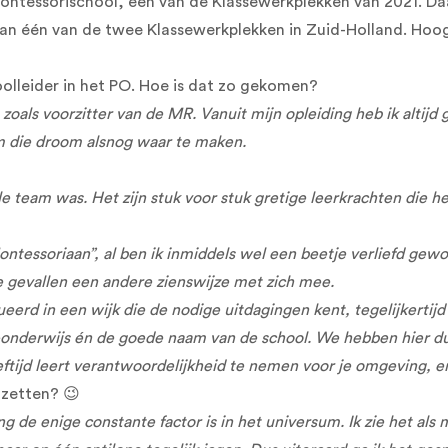
tessorischool, één van de Klassewerkplekken van 2021. Daarv
 van één van de twee Klassewerkplekken in Zuid-Holland. Ho
olleider in het PO. Hoe is dat zo gekomen?
 zoals voorzitter van de MR. Vanuit mijn opleiding heb ik altijd
m die droom alsnog waar te maken.
 team was. Het zijn stuk voor stuk gretige leerkrachten die he
ntessoriaan”, al ben ik inmiddels wel een beetje verliefd gewo
 gevallen een andere zienswijze met zich mee.
eerd in een wijk die de nodige uitdagingen kent, tegelijkerti
i-onderwijs én de goede naam van de school. We hebben hier du
eeftijd leert verantwoordelijkheid te nemen voor je omgeving, e
 zetten? 😉
ing de enige constante factor is in het universum. Ik zie het als