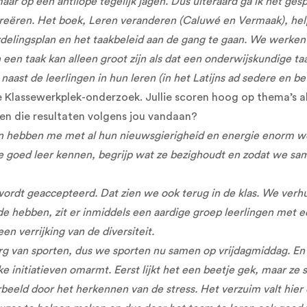
ar op één antilope tegelijk jagen. Dus uiteraard ga ik het gesp
 creëren. Het boek, Leren veranderen (Caluwé en Vermaak), he
delingsplan en het taakbeleid aan de gang te gaan. We werken
 een taak kan alleen groot zijn als dat een onderwijskundige t
naast de leerlingen in hun leren (in het Latijns ad sedere en bet
ie Klassewerkplek-onderzoek. Jullie scoren hoog op thema’s a
en die resultaten volgens jou vandaan?
ten hebben me met al hun nieuwsgierigheid en energie enorm we
ik ze goed leer kennen, begrijp wat ze bezighoudt en zodat we 
wordt geaccepteerd. Dat zien we ook terug in de klas. We verh
rde hebben, zit er inmiddels een aardige groep leerlingen met
 verrijking van de diversiteit.
d erg van sporten, dus we sporten nu samen op vrijdagmiddag.
e initiatieven omarmt. Eerst lijkt het een beetje gek, maar ze
orbeeld door het herkennen van de stress. Het verzuim valt hier