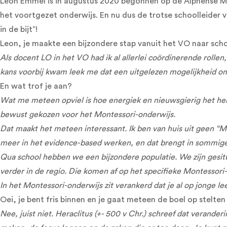
Leon Emmel is in augustus 2020 begonnen op de Alphense Mon
het voortgezet onderwijs. En nu dus de trotse schoolleider
in de bijt”!
Leon, je maakte een bijzondere stap vanuit het VO naar scho
Als docent LO in het VO had ik al allerlei coördinerende rollen,
kans voorbij kwam leek me dat een uitgelezen mogelijkheid o
En wat trof je aan?
Wat me meteen opviel is hoe energiek en nieuwsgierig het hele
bewust gekozen voor het Montessori-onderwijs.
Dat maakt het meteen interessant. Ik ben van huis uit geen “Mo
meer in het evidence-based werken, en dat brengt in sommige
Qua school hebben we een bijzondere populatie. We zijn gesitu
verder in de regio. Die komen af op het specifieke Montessor
In het Montessori-onderwijs zit verankerd dat je al op jonge l
Oei, je bent fris binnen en je gaat meteen de boel op stelten
Nee, juist niet. Heraclitus (+- 500 v Chr.) schreef dat verander