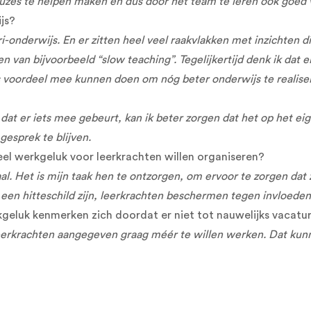
uzes te helpen maken en dus door het team te leren ook goed v
js?
i-onderwijs. En er zitten heel veel raakvlakken met inzichten
van bijvoorbeeld “slow teaching”. Tegelijkertijd denk ik dat er
oordeel mee kunnen doen om nóg beter onderwijs te realiseren.
wil dat er iets mee gebeurt, kan ik beter zorgen dat het op het
gesprek te blijven.
veel werkgeluk voor leerkrachten willen organiseren?
taal. Het is mijn taak hen te ontzorgen, om ervoor te zorgen d
ik een hitteschild zijn, leerkrachten beschermen tegen invloeden 
luk kenmerken zich doordat er niet tot nauwelijks vacatures z
leerkrachten aangegeven graag méér te willen werken. Dat ku