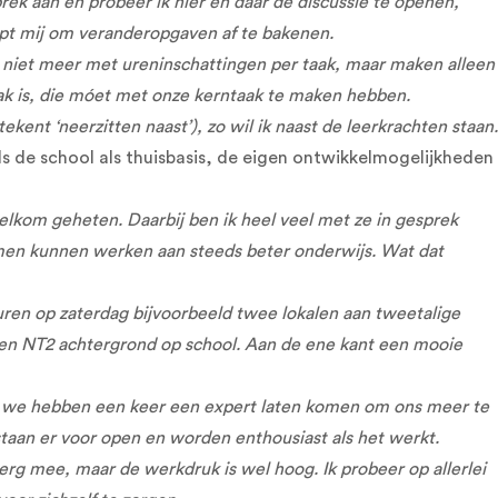
rek aan en probeer ik hier en daar de discussie te openen,
lpt mij om veranderopgaven af te bakenen.
 niet meer met ureninschattingen per taak, maar maken alleen
aak is, die móet met onze kerntaak te maken hebben.
ekent ‘neerzitten naast’), zo wil ik naast de leerkrachten staan.
ls de school als thuisbasis, de eigen ontwikkelmogelijkheden
lkom geheten. Daarbij ben ik heel veel met ze in gesprek
samen kunnen werken aan steeds beter onderwijs. Wat dat
uren op zaterdag bijvoorbeeld twee lokalen aan tweetalige
 een NT2 achtergrond op school. Aan de ene kant een mooie
 En we hebben een keer een expert laten komen om ons meer te
 staan er voor open en worden enthousiast als het werkt.
 erg mee, maar de werkdruk is wel hoog. Ik probeer op allerlei