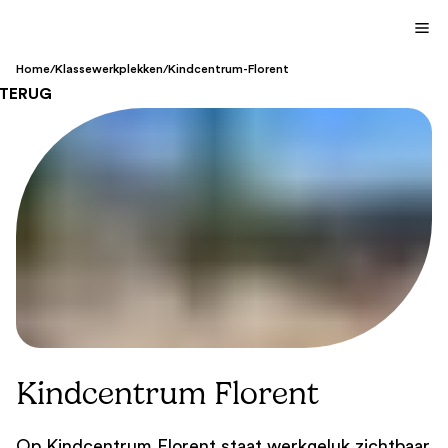
Home
/
Klassewerkplekken
/
Kindcentrum-Florent
TERUG
Kindcentrum Florent
Op Kindcentrum Florent staat werkgeluk zichtbaar