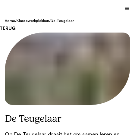
Home
/
Klassewerkplekken
/
De-Teugelaar
TERUG
De Teugelaar
Op De Teugelaar draait het om samen leren en