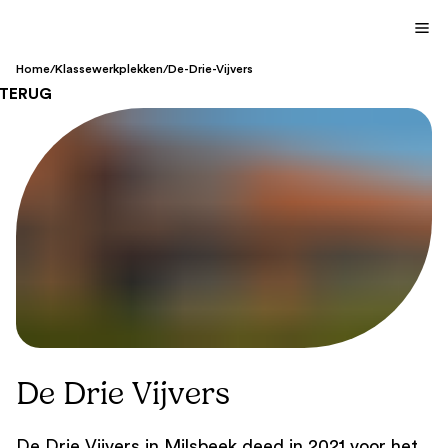
Home
/
Klassewerkplekken
/
De-Drie-Vijvers
TERUG
De Drie Vijvers
De Drie Vijvers in Milsbeek deed in 2021 voor het