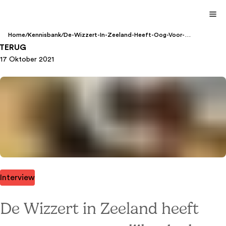
Home
/
Kennisbank
/
De-Wizzert-In-Zeeland-Heeft-Oog-Voor-
Persoonlijke-Doelen-En-Is-Daarom-Klassewerkplek-
TERUG
2021
17 Oktober 2021
Interview
De Wizzert in Zeeland heeft