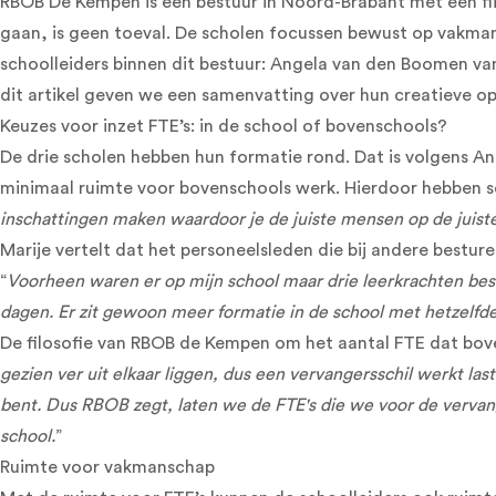
RBOB De Kempen is een bestuur in Noord-Brabant met een flin
gaan, is geen toeval. De scholen focussen bewust op vakman
schoolleiders binnen dit bestuur: Angela van den Boomen van 
dit artikel geven we een samenvatting over hun creatieve o
Keuzes voor inzet FTE’s: in de school of bovenschools?
De drie scholen hebben hun formatie rond. Dat is volgens Ang
minimaal ruimte voor bovenschools werk. Hierdoor hebben sc
inschattingen maken waardoor je de juiste mensen op de juiste
Marije vertelt dat het personeelsleden die bij andere bestur
“
Voorheen waren er op mijn school maar drie leerkrachten bes
dagen. Er zit gewoon meer formatie in de school met hetzelfde
De filosofie van RBOB de Kempen om het aantal FTE dat boven
gezien ver uit elkaar liggen, dus een vervangersschil werkt la
bent. Dus RBOB zegt, laten we de FTE's die we voor de vervangi
school.
”
Ruimte voor vakmanschap