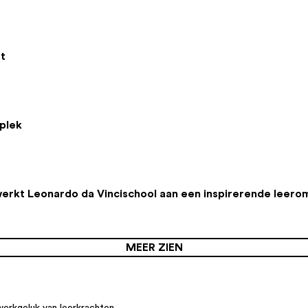
t
plek
werkt Leonardo da Vincischool aan een inspirerende leer
MEER ZIEN
werkgeluk van leerkrachten.