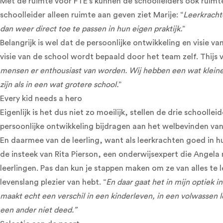
Met de ruimte voor FTE’s kunnen de schoolleiders ook ruimte 
schoolleider alleen ruimte aan geven ziet Marije: “
Leerkrachte
dan weer direct toe te passen in hun eigen praktijk.
”
Belangrijk is wel dat de persoonlijke ontwikkeling en visie va
visie van de school wordt bepaald door het team zelf. Thijs ve
mensen er enthousiast van worden. Wij hebben een wat kleiner
zijn als in een wat grotere school.
”
Every kid needs a hero
Eigenlijk is het dus niet zo moeilijk, stellen de drie schoo
persoonlijke ontwikkeling bijdragen aan het welbevinden van
En daarmee van de leerling, want als leerkrachten goed in hu
de insteek van Rita Pierson, een onderwijsexpert die Angela 
leerlingen. Pas dan kun je stappen maken om ze van alles te 
levenslang plezier van hebt. “
En daar gaat het in mijn optiek i
maakt echt een verschil in een kinderleven, in een volwassen 
een ander niet deed.”