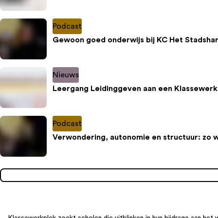
Podcast
Gewoon goed onderwijs bij KC Het Stadshar
Nieuws
Leergang Leidinggeven aan een Klassewerk
Podcast
Verwondering, autonomie en structuur: zo 
Klassewerkplek zoekt scholen die uitblinken in hun bijdrage aan het 