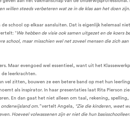
geven aan het vakmanschap van de onderwijsprofessional. De i
n willen steeds verbeteren wat ze in de klas aan het doen zijn.
n de school op elkaar aansluiten. Dat is eigenlijk helemaal ni
rtelt: “
We hebben de visie ook samen uitgezet en de koers bep
e school, maar misschien wel net zoveel mensen die zich aan 
lleiders. Maar evengoed wel essentieel, want uit het Klassew
 de leerkrachten.
n vel zitten, bouwen ze een betere band op met hun leerlingen
noemt als inspirator. In haar presentaties laat Rita Pierson 
leren. En dan gaat het niet alleen om taal, rekening, spellin
n onderwijsland om.”
vertelt Angela
, “Zie die kinderen, weet wa
leven. Hoeveel volwassenen zijn er niet die hun basisschoollee