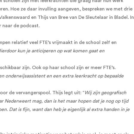
l scholen zijn met leerkrachten die graag naar hun werk
ren. Hoe ze daar invulling aangeven, bespreken we met drie
alkenswaard en Thijs van Bree van De Sleutelaar in Bladel. In
er naar de podcast.
en relatief veel FTE’s vrijmaakt in de school zelf en
ierdoor kun je anticiperen op wat komen gaat en
chikbaar zijn. Ook op haar school zijn er meer FTE’s.
n onderwijsassistent en een extra leerkracht op bepaalde
r de vervangerspool. Thijs legt uit: “
Wij zijn geografisch
naar Nederweert mag, dan is het maar hopen dat je nog op tijd
 Dat is fijn, want dan heb je eigenlijk al extra handen in je