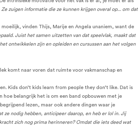
ntrinsieke motivatie voor het vak is er al, je moet er als
 Ze zuigen informatie die ze kunnen krijgen overal op... om dat
et moeilijk, vinden Thijs, Marije en Angela unaniem, want de
aald. Juist het samen uitzetten van dat speelvlak, maakt dat
het ontwikkelen zijn en opleiden en cursussen aan het volgen
erkplek komt naar voren dat ruimte voor vakmanschap en
. Kids don’t kids learn from people they don’t like. Dat is
zien hoe belangrijk het is om een band opbouwen met je
g, begrijpend lezen, maar ook andere dingen waar je
t ze nodig hebben, anticipeer daarop, en heb er lol in. Jij
rkracht zich nog prima herinneren? Omdat die iets deed wat