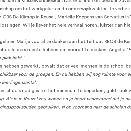
k aantal Klassewerkplekken. Dat er binnen dit bestuur zovee
schap om het werkgeluk en de onderwijskwaliteit te verbete
OBS De Klimop in Reusel, Mariëlle Koppens van Servatius in V
plossingen.
Wil je liever het hele verhaal horen, luister dan hi
ela en Marije vooral te danken aan het feit dat RBOB de Kemp
hoolleiders ruimte hebben om vooruit te denken. Angela: “
H
 plek hebt.”
en hebben gewerkt, opvalt dat er veel mensen in de school bes
chikbaar voor de groepen. En nu hebben wij nog ruimte voor ee
 leerlingenaantal.
”
schools nodig is tot het minimum te beperken, geldt ook voo
stig. Als je in Reuzel zou wonen en je hoort vanochtend dat je 
ngspool zouden gebruiken, al op voorhand naar de scholen doen.