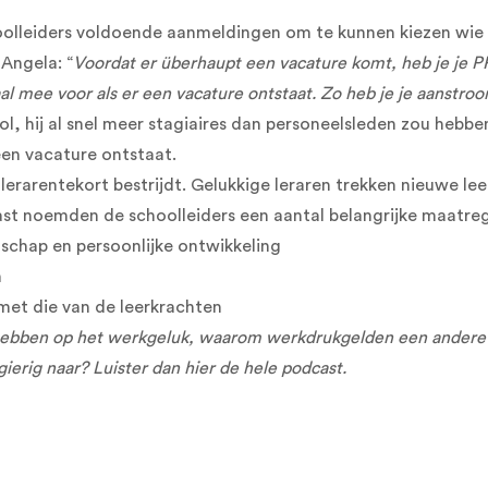
oolleiders voldoende aanmeldingen om te kunnen kiezen wie er
 Angela: “
Voordat er überhaupt een vacature komt, heb je je PR 
al mee voor als er een vacature ontstaat. Zo heb je je aanstroo
l, hij al snel meer stagiaires dan personeelsleden zou hebbe
een vacature ontstaat.
 lerarentekort bestrijdt. Gelukkige leraren trekken nieuwe l
ast noemden de schoolleiders een aantal belangrijke maatreg
schap en persoonlijke ontwikkeling
n
met die van de leerkrachten
 hebben op het werkgeluk, waarom werkdrukgelden een andere
ierig naar? Luister dan hier de hele podcast.