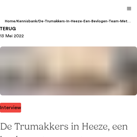
Home
/
Kennisbank
/
De-Trumakkers-In-Heeze-Een-Bevlogen-Team-Met-
Powervrouwen-Is-Een-Klassewerkplek
TERUG
13 Mei 2022
Interview
De Trumakkers in Heeze, een